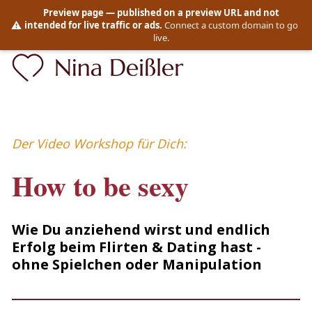
Preview page
— published on a preview URL and not
⚠️
intended for live traffic or ads.
Connect a custom domain to go
live.
Der Video Workshop für Dich:
How to be sexy
Wie Du anziehend wirst und endlich 
Erfolg beim Flirten & Dating hast - 
ohne Spielchen oder Manipulation